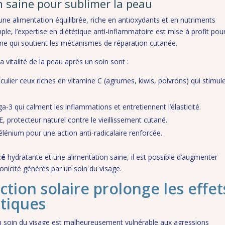
 saine pour sublimer la peau
ne alimentation équilibrée, riche en antioxydants et en nutriments
ple, l’expertise en diététique anti-inflammatoire est mise à profit pou
me qui soutient les mécanismes de réparation cutanée.
a vitalité de la peau après un soin sont :
ticulier ceux riches en vitamine C (agrumes, kiwis, poivrons) qui stimule
-3 qui calment les inflammations et entretiennent l’élasticité.
E, protecteur naturel contre le vieillissement cutané.
élénium pour une action anti-radicalaire renforcée.
té
hydratante et une alimentation saine, il est possible d’augmenter
onicité générés par un soin du visage.
tion solaire prolonge les effet
étiques
n soin du visage est malheureusement vulnérable aux agressions