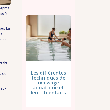
 Après
essifs
eau. La
es
es en
le de
Les différentes
ns ou
techniques de
massage
aquatique et
eaux
leurs bienfaits
e