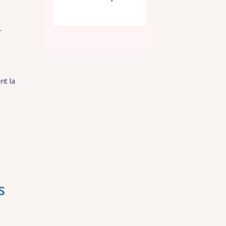
r
nt la
s