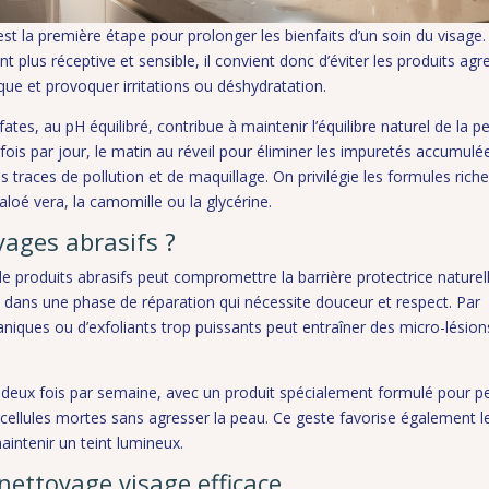
st la première étape pour prolonger les bienfaits d’un soin du visage.
t plus réceptive et sensible, il convient donc d’éviter les produits agr
dique et provoquer irritations ou déshydratation.
tes, au pH équilibré, contribue à maintenir l’équilibre naturel de la p
ois par jour, le matin au réveil pour éliminer les impuretés accumulé
les traces de pollution et de maquillage. On privilégie les formules rich
loé vera, la camomille ou la glycérine.
yages abrasifs ?
 produits abrasifs peut compromettre la barrière protectrice naturel
st dans une phase de réparation qui nécessite douceur et respect. Par
iques ou d’exfoliants trop puissants peut entraîner des micro-lésio
deux fois par semaine, avec un produit spécialement formulé pour p
s cellules mortes sans agresser la peau. Ce geste favorise également l
aintenir un teint lumineux.
nettoyage visage efficace