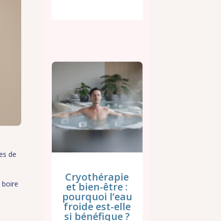
es de
Cryothérapie
 boire
et bien-être :
pourquoi l’eau
froide est-elle
si bénéfique ?