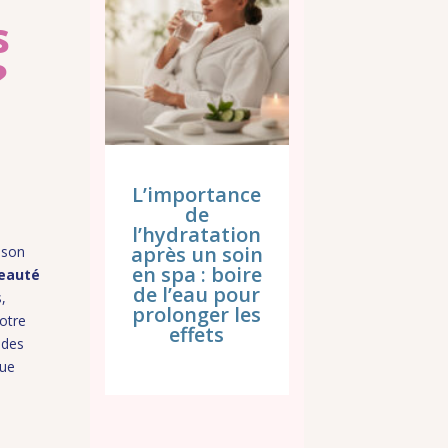
s
?
L’importance
de
l’hydratation
après un soin
t son
en spa : boire
beauté
de l’eau pour
s,
prolonger les
votre
effets
udes
que